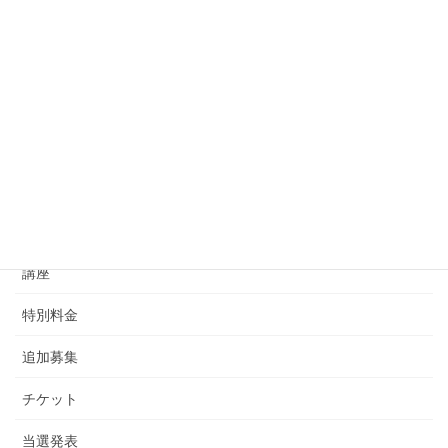
ゆめみ処おふろの王様海老名
店 有効期限延長のお知らせ
2022年8月2日
お知らせ
次の記事
追加販売 完売のお知らせ
2022年8月5日
カテゴリー
講座
特別料金
追加募集
チケット
当選発表