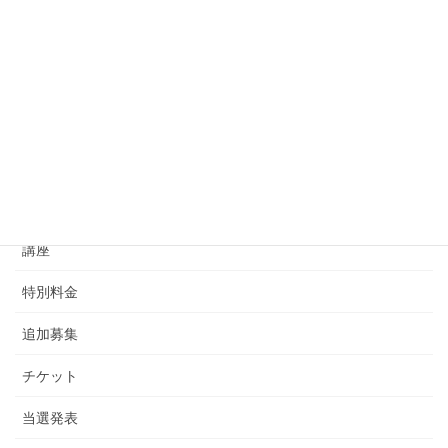
ォーマンス
2024年8月8日
メガロス
次の記事
スポーツクラブ「メガロス」 お
得な施設利用チケットのご案内
2024年8月9日
カテゴリー
講座
特別料金
追加募集
チケット
当選発表