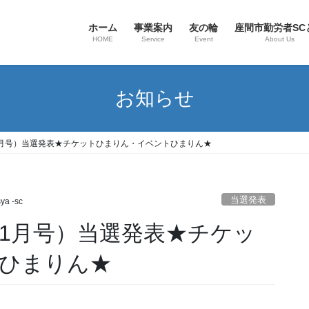
ホーム
事業案内
友の輪
座間市勤労者SC
HOME
Service
Event
About Us
お知らせ
11月号）当選発表★チケットひまりん・イベントひまりん★
当選発表
ya -sc
11月号）当選発表★チケッ
ひまりん★