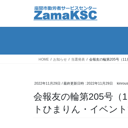
コ
ナ
ン
ビ
テ
ゲ
ン
ー
ツ
シ
へ
ョ
ス
ン
キ
に
ッ
移
HOME
お知らせ
当選発表
会報友の輪第205号（
プ
動
2022年11月29日
/ 最終更新日時 :
2022年11月29日
kinrous
会報友の輪第205号（
トひまりん・イベント