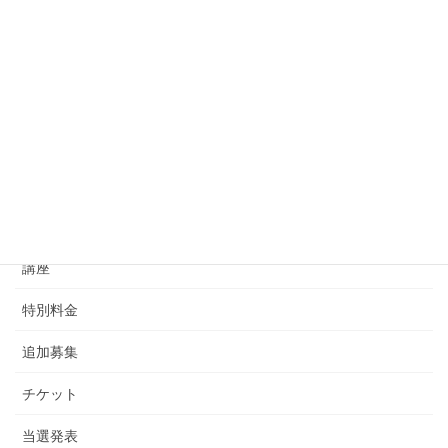
ベネフィット・ステーションよ
りお知らせ
2023年4月27日
講座
次の記事
資格の大原よりお知らせ（ファ
イナンシャル・プランナー）
2023年5月11日
カテゴリー
講座
特別料金
追加募集
チケット
当選発表